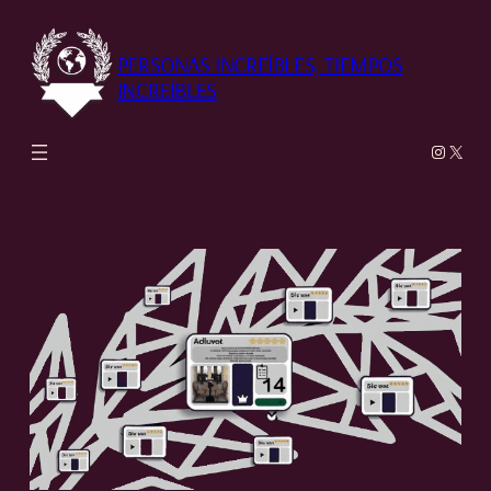
Saltar
al
PERSONAS INCREÍBLES, TIEMPOS
contenido
INCREÍBLES
Instag
X